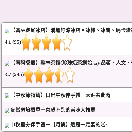
【雲林虎尾冰店】溝壩好涼冰店。冰棒、冰餅、馬卡隆
4.1 (95)
【南科餐廳】翰林茶館(珍珠奶茶創始店)-品茗．人文．
3.7 (245)
【中秋節特篇】日出中秋伴手禮－天涯共此時
麥當勞培根季－意想不到的美味大推薦
中秋最夯伴手禮－【月餅】這是一定要的啦~