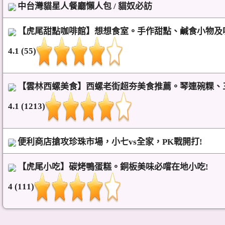
中台灣貓星人餐廳懶人包 / 貓奴必訪
【虎尾甜點咖啡館】想想食室。手作甜點、鹹食小物及
4.1 (55)
【雲林西螺美食】西螺老街超夯美食推薦。琴連碗粿、
4.1 (1213)
便利商店搶攻珍珠市場，小七vs全家，PK戰開打!
【虎尾小吃】碳烤鴨蛋糕。銅板美味必嚐在地小吃!
4 (111)