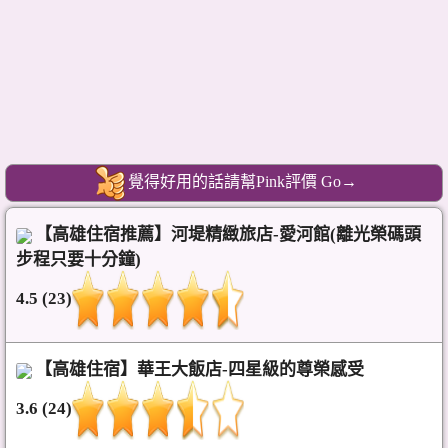
覺得好用的話請幫Pink評價 Go→
【高雄住宿推薦】河堤精緻旅店-愛河館(離光榮碼頭
步程只要十分鐘)
4.5 (23)
【高雄住宿】華王大飯店-四星級的尊榮感受
3.6 (24)