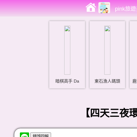
pink旅
暗棋高手 Da
東石漁人碼頭
鹿
【四天三夜環