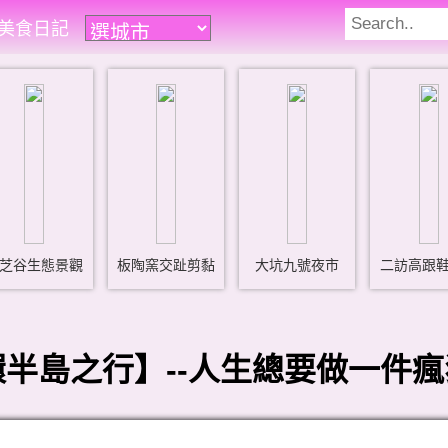
遊美食日記
芝谷生態景觀
板陶窯交趾剪黏
大坑九號夜市
二訪高跟
半島之行】--人生總要做一件瘋狂