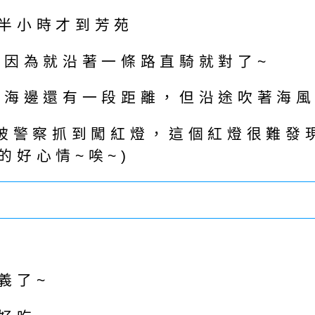
半小時才到芳苑
，因為就沿著一條路直騎就對了~
離海邊還有一段距離，但沿途吹著海風
們被警察抓到闖紅燈，這個紅燈很難發
的好心情~唉~)
義了~