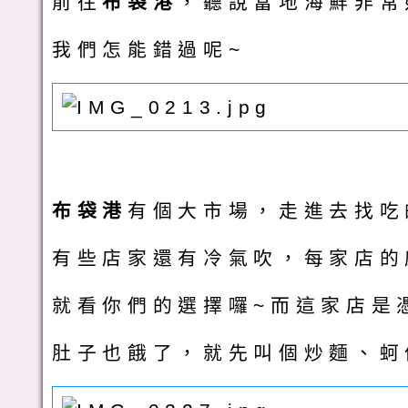
前往
布袋港
，聽說當地海鮮非常
我們怎能錯過呢~
布袋港
有個大市場，走進去找吃
有些店家還有冷氣吹，每家店的
就看你們的選擇囉~而這家店是
肚子也餓了，就先叫個炒麵、蚵仔