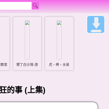
鞋教堂
墾丁白沙灣-游
虎‧棒‧水泉
的事 (上集)