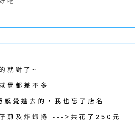
好吃
的就對了~
感覺都差不多
憑感覺進去的，我也忘了店名
煎及炸蝦捲 --->共花了250元