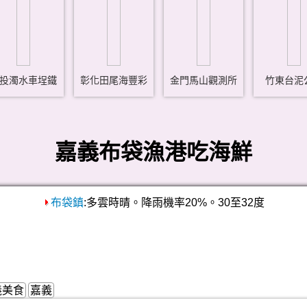
投濁水車埕鐵
彰化田尾海豐彩
金門馬山觀測所
竹東台泥
嘉義布袋漁港吃海鮮
布袋鎮
:多雲時晴。降雨機率20%。30至32度
義美食
嘉義