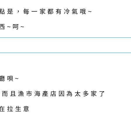
點是，每一家都有冷氣哦~
西~呵~
廳唄~
~而且漁市海產店因為太多家了
在拉生意