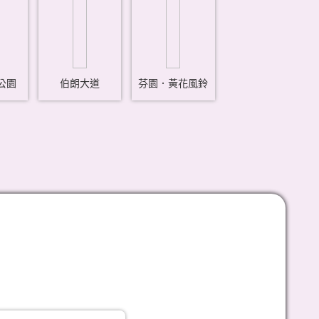
公園
伯朗大道
芬園．黃花風鈴