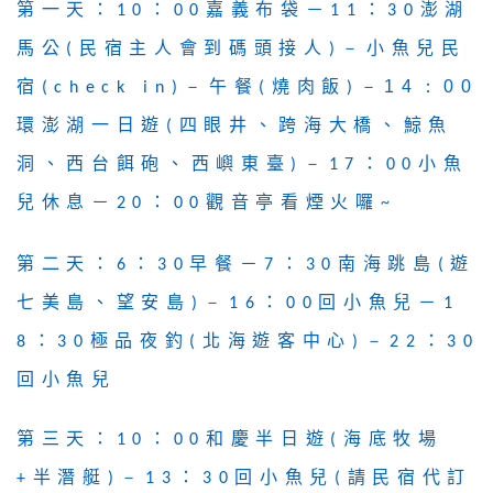
第一天：
：
嘉義布袋－
：
澎湖
10
00
11
30
馬公
民宿主人會到碼頭接人
－
小魚兒民
(
)
宿
－
午餐
燒肉飯
－14：00
(check in)
(
)
環澎湖一日遊
四眼井、跨海大橋、鯨魚
(
洞、西台餌砲、西嶼東臺
：
小魚
)－
17
00
兒休息－
：
觀音亭看煙火囉
20
00
~
第二天：
：
早餐－
：
南海跳島
遊
6
30
7
30
(
七美島、望安島
：
回小魚兒－
)－
16
00
1
：
極品夜釣
北海遊客中心
：
8
30
(
)－
22
30
回小魚兒
第三天：
：
和慶半日遊
海底牧場
10
00
(
半潛艇
：
回小魚兒
請民宿代訂
+
)－
13
30
(