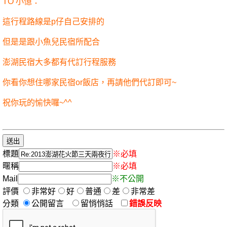
TO 小憶：
這行程路線是p仔自己安排的
但是是跟小魚兒民宿所配合
澎湖民宿大多都有代訂行程服務
你看你想住哪家民宿or飯店，再請他們代訂即可~
祝你玩的愉快囉~^^
標題
※必填
暱稱
※必填
Mail
※不公開
評價
非常好
好
普通
差
非常差
分類
公開留言
留悄悄話
錯誤反映