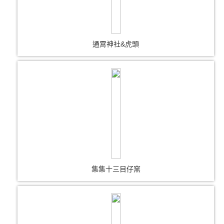
通霄神社&虎頭
集集十三目仔窯