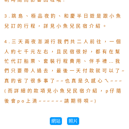
!
跳島、極品夜釣、和慶半日遊是跟小魚
3.
兒訂的行程，詳見小魚兒民宿介紹。
三天兩夜澎湖行我們共二人前往，一個
4.
人約七千元左右，且民宿很好，都有在幫
忙代訂船票、套裝行程費用、伴手禮…我
們只要帶人過去，最後一天付款就可以了
~
真的省了很多事了
真是久感心ㄟ
~~也
~~~
而詳細的款項見小魚兒民宿介紹，
仔隨
(
p
後會
上滴
請期待唄
po
~~~~~~
~)
網站
照片