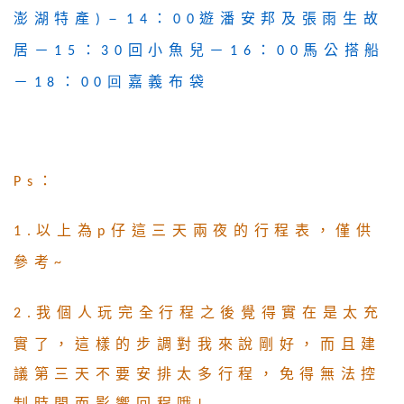
澎湖特產
：
遊潘安邦及張雨生故
)－
14
00
居－
：
回小魚兒－
：
馬公搭船
15
30
16
00
－
：
嘉義布袋
18
00回
：
Ps
以上為
仔這三天兩夜的行程表，僅供
1.
p
參考
~
我個人玩完全行程之後覺得實在是太充
2.
實了，這樣的步調對我來說剛好，而且建
議第三天不要安排太多行程，免得無法控
制時間而影響回程哦