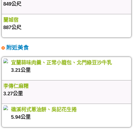
849公尺
蘭城宿
887公尺
附近美食
宜蘭蒜味肉羹、正常小籠包、北門綠豆沙牛乳
3.21公里
李傳仁麻糬
3.27公里
礁溪柯式蔥油餅、吳記花生捲
5.94公里