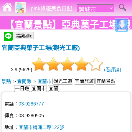
pink旅遊美食日記
【宜蘭景點】亞典菓子工場(觀
光工廠)-好吃的年輪蛋糕在這
宜蘭亞典菓子工場(觀光工廠)
裡!
3.9 (5629)
(看評論)
觀光工廠
宜蘭旅遊
宜蘭景點
景點
>
宜蘭縣
>
宜蘭市
一日遊
宜蘭市
宜蘭
電話：
03-9286777
傳真：03-9280505
地址：
宜蘭市梅洲二路122號