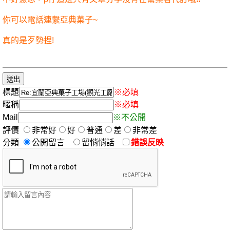
你可以電話連繫亞典菓子~
真的是歹勢捏!
標題
※必填
暱稱
※必填
Mail
※不公開
評價
非常好
好
普通
差
非常差
分類
公開留言
留悄悄話
錯誤反映