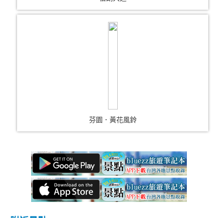
芬園．黃花風鈴