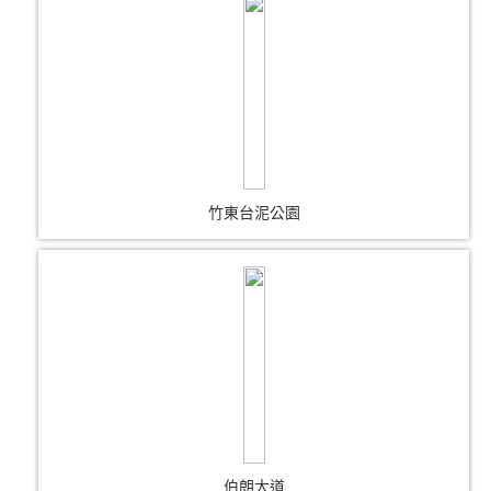
竹東台泥公園
伯朗大道