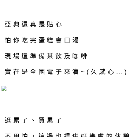
亞典還真是貼心
怕你吃完蛋糕會口渴
現場還準備茶飲及咖啡
實在是全國電子來滴~(久感心…)
逛累了、買累了
不用怕，這邊也提供好幾處的休憩