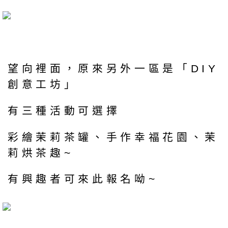
望向裡面，原來另外一區是「DIY
創意工坊」
有三種活動可選擇
彩繪茉莉茶罐、手作幸福花園、茉
莉烘茶趣~
有興趣者可來此報名呦~