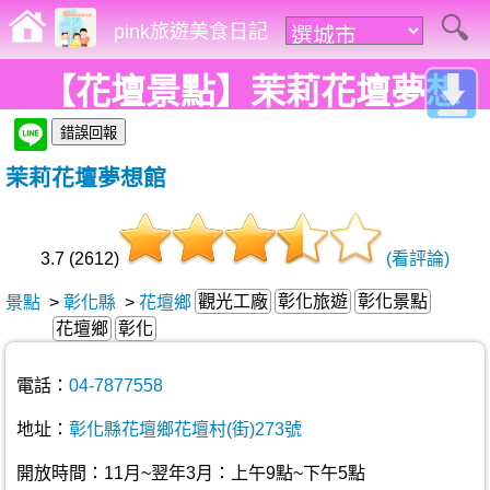
pink旅遊美食日記
【花壇景點】茉莉花壇夢想
館。全台專屬介紹茉莉花的一
茉莉花壇夢想館
處景點，不來可惜!
3.7 (2612)
(看評論)
觀光工廠
彰化旅遊
彰化景點
景點
>
彰化縣
>
花壇鄉
花壇鄉
彰化
電話：
04-7877558
地址：
彰化縣花壇鄉花壇村(街)273號
開放時間：11月~翌年3月：上午9點~下午5點