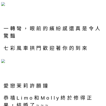
一轉彎，眼前的繽紛感還真是令人
驚豔
七彩風車拱門歡迎著你的到來
愛戀茉莉許願鐘
恭禧Limo和Molly終於修得正
果，結婚了~~~