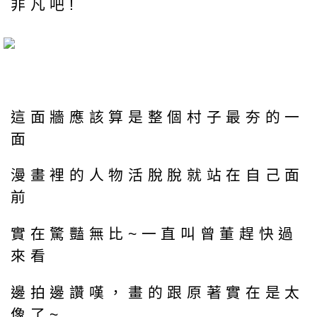
非凡吧!
這面牆應該算是整個村子最夯的一
面
漫畫裡的人物活脫脫就站在自己面
前
實在驚豔無比~一直叫曾董趕快過
來看
邊拍邊讚嘆，畫的跟原著實在是太
像了~