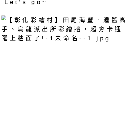
Let’s go~