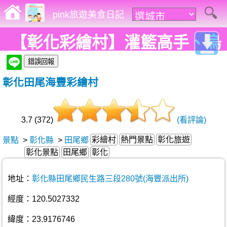
pink旅遊美食日記
【彰化彩繪村】灌籃高手、烏
龍派出所彩繪牆，超夯卡通躍
彰化田尾海豐彩繪村
上牆面了!
3.7 (372)
(看評論)
彩繪村
熱門景點
彰化旅遊
景點
>
彰化縣
>
田尾鄉
彰化景點
田尾鄉
彰化
地址：
彰化縣田尾鄉民生路三段280號(海豐派出所)
經度：120.5027332
緯度：23.9176746