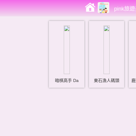
pink旅
暗棋高手 Da
東石漁人碼頭
鹿