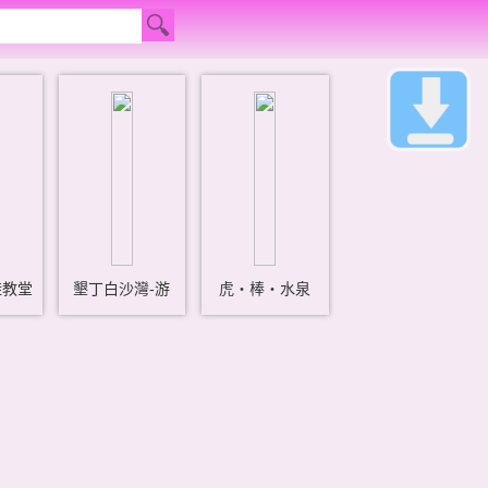
鞋教堂
墾丁白沙灣-游
虎‧棒‧水泉