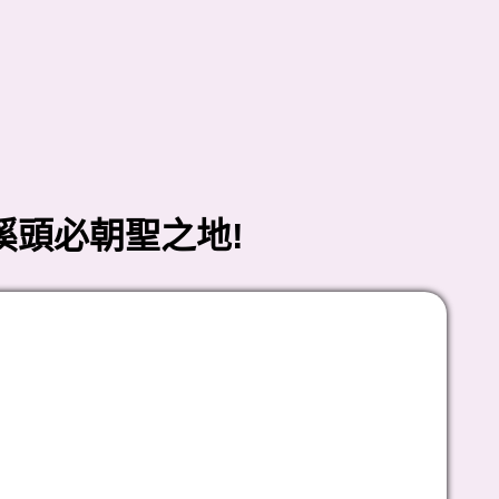
溪頭必朝聖之地!