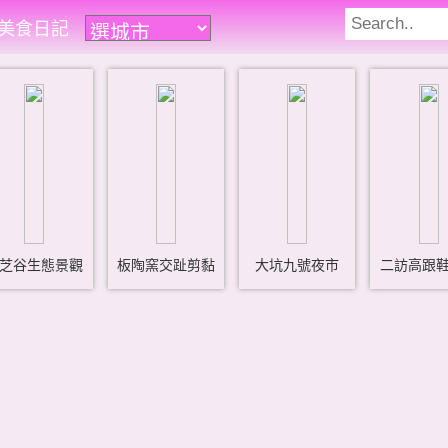
遊美食日記
芝谷生態景觀
板陶窯交趾剪黏
大坑九號夜市
二訪高跟