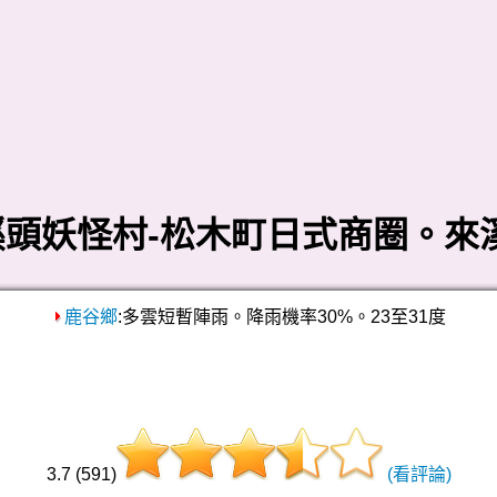
頭妖怪村-松木町日式商圈。來
鹿谷鄉
:多雲短暫陣雨。降雨機率30%。23至31度
3.7 (591)
(看評論)