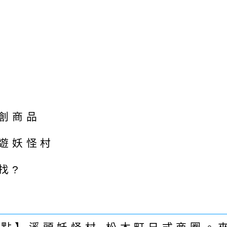
創商品
遊妖怪村
找?