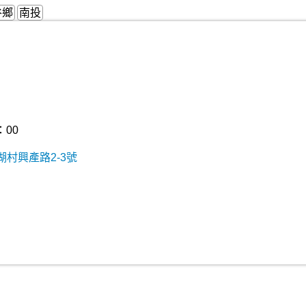
谷鄉
南投
：00
村興產路2-3號