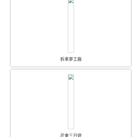
拆車夢工廠
花東三日遊