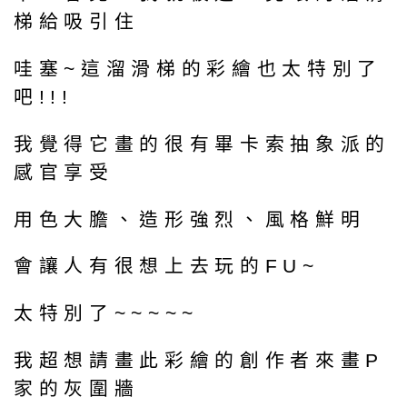
梯給吸引住
哇塞~這溜滑梯的彩繪也太特別了
吧!!!
我覺得它畫的很有畢卡索抽象派的
感官享受
用色大膽、造形強烈、風格鮮明
會讓人有很想上去玩的FU~
太特別了~~~~~
我超想請畫此彩繪的創作者來畫P
家的灰圍牆