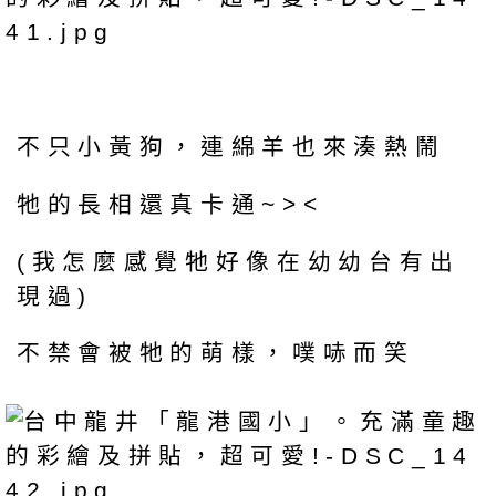
不只小黃狗，連綿羊也來湊熱鬧
牠的長相還真卡通~><
(我怎麼感覺牠好像在幼幼台有出
現過)
不禁會被牠的萌樣，噗哧而笑