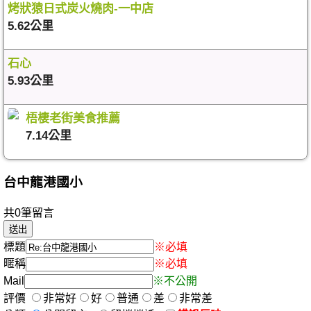
烤狀猿日式炭火燒肉-一中店
5.62公里
石心
5.93公里
梧棲老街美食推薦
7.14公里
台中龍港國小
共0筆留言
標題
※必填
暱稱
※必填
Mail
※不公開
評價
非常好
好
普通
差
非常差