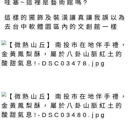
哇塞~這裡是藝術館嗎?
這樣的擺飾及裝潢讓真讓我誤以為
去台中軟體園區內的文創館一樣