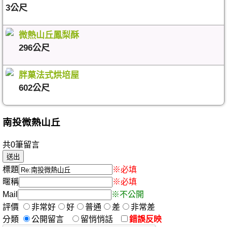
3公尺
微熱山丘鳳梨酥
296公尺
胖菓法式烘培屋
602公尺
南投微熱山丘
共0筆留言
標題
※必填
暱稱
※必填
Mail
※不公開
評價
非常好
好
普通
差
非常差
分類
公開留言
留悄悄話
錯誤反映