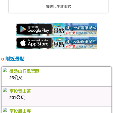
霧峰民生故事館
附近景點
微熱山丘鳳梨酥
23公尺
南投青山茶
201公尺
南投鳳山寺