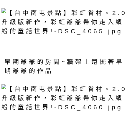
早期爺爺的房間~牆架上還擺著早
期爺爺的作品