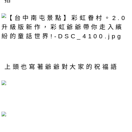
上頭也寫著爺爺對大家的祝福語