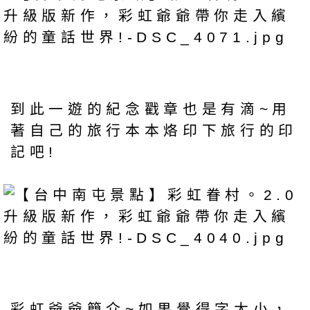
到此一遊的紀念戳章也是有滴~用
著自己的旅行本本烙印下旅行的印
記吧!
彩虹爺爺簡介~如果覺得字太小，