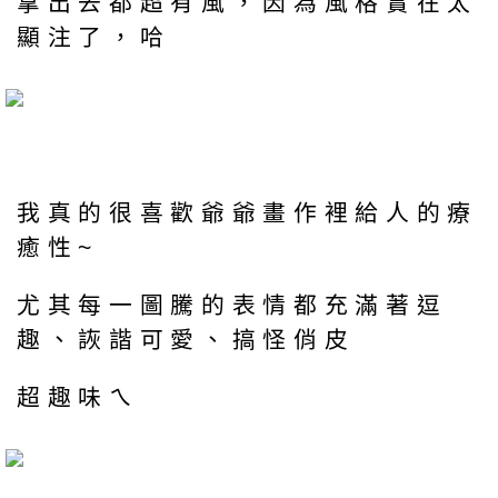
拿出去都超有風，因為風格實在太
顯注了，哈
我真的很喜歡爺爺畫作裡給人的療
癒性~
尤其每一圖騰的表情都充滿著逗
趣、詼諧可愛、搞怪俏皮
超趣味ㄟ