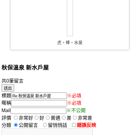
虎‧棒‧水泉
秋保溫泉 新水戶屋
共0筆留言
標題
※必填
暱稱
※必填
Mail
※不公開
評價
非常好
好
普通
差
非常差
分類
公開留言
留悄悄話
錯誤反映