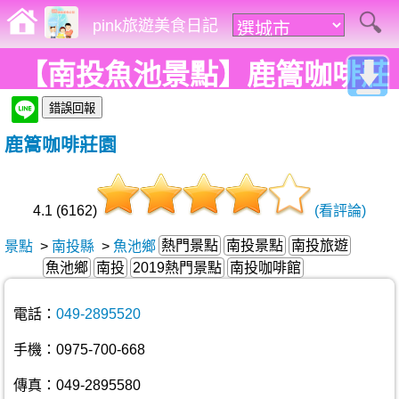
pink旅遊美食日記
【南投魚池景點】鹿篙咖啡莊
園。隱藏在茶園間的秘境，咖
鹿篙咖啡莊園
啡、甜點、茶飲，舒壓氛圍讓
人沉浸!
4.1 (6162)
(看評論)
熱門景點
南投景點
南投旅遊
景點
>
南投縣
>
魚池鄉
魚池鄉
南投
2019熱門景點
南投咖啡館
電話：
049-2895520
手機：0975-700-668
傳真：049-2895580