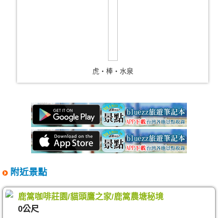
虎‧棒‧水泉
附近景點
鹿篙咖啡莊園/貓頭鷹之家/鹿篙農塘秘境
0公尺