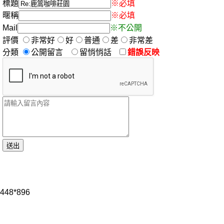
標題
※必填
暱稱
※必填
Mail
※不公開
評價
非常好
好
普通
差
非常差
分類
公開留言
留悄悄話
錯誤反映
448*896