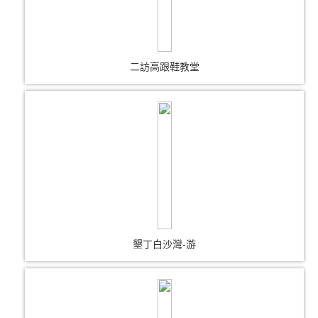
二訪高跟鞋教堂
墾丁白沙灣-游