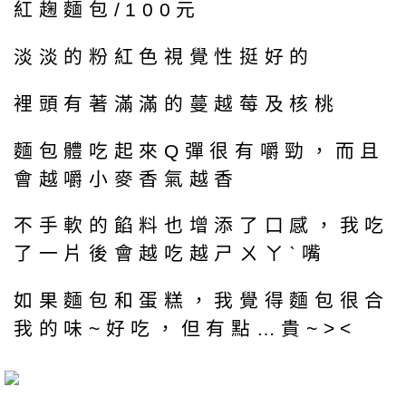
紅趜麵包/100元
淡淡的粉紅色視覺性挺好的
裡頭有著滿滿的蔓越莓及核桃
麵包體吃起來Q彈很有嚼勁，而且
會越嚼小麥香氣越香
不手軟的餡料也增添了口感，我吃
了一片後會越吃越ㄕㄨㄚˋ嘴
如果麵包和蛋糕，我覺得麵包很合
我的味~好吃，但有點…貴~><