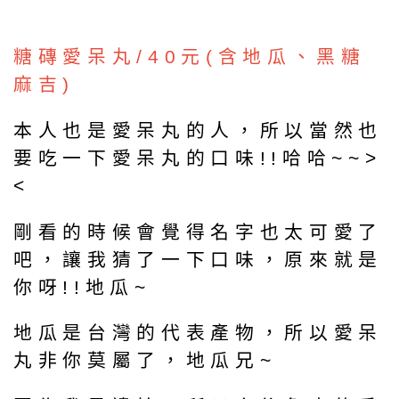
糖磚愛呆丸/40元(含地瓜、黑糖
麻吉)
本人也是愛呆丸的人，所以當然也
要吃一下愛呆丸的口味!!哈哈~~>
<
剛看的時候會覺得名字也太可愛了
吧，讓我猜了一下口味，原來就是
你呀!!地瓜~
地瓜是台灣的代表產物，所以愛呆
丸非你莫屬了，地瓜兄~