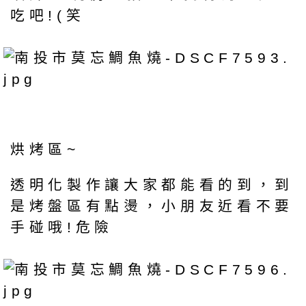
吃吧!(笑
烘烤區~
透明化製作讓大家都能看的到，到
是烤盤區有點燙，小朋友近看不要
手碰哦!危險