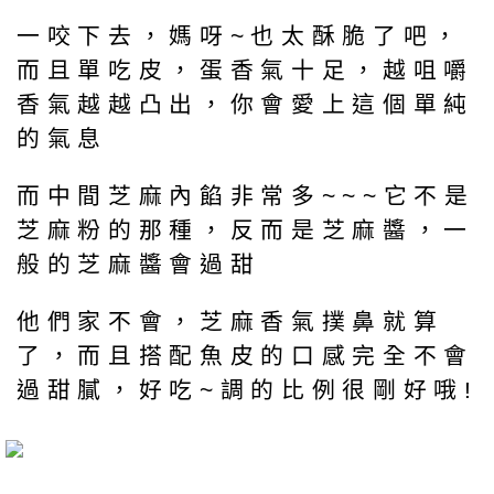
一咬下去，媽呀~也太酥脆了吧，
而且單吃皮，蛋香氣十足，越咀嚼
香氣越越凸出，你會愛上這個單純
的氣息
而中間芝麻內餡非常多~~~它不是
芝麻粉的那種，反而是芝麻醬，一
般的芝麻醬會過甜
他們家不會，芝麻香氣撲鼻就算
了，而且搭配魚皮的口感完全不會
過甜膩，好吃~調的比例很剛好哦!