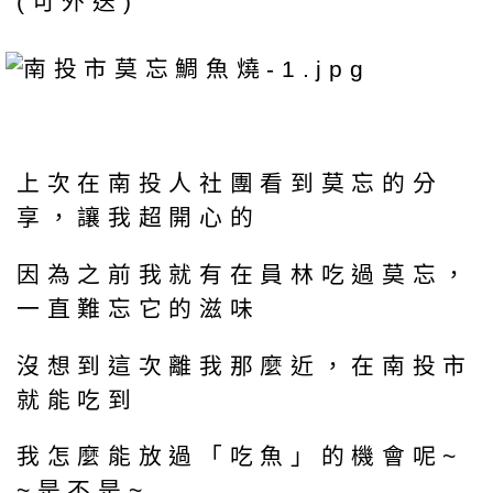
(可外送)
上次在南投人社團看到莫忘的分
享，讓我超開心的
因為之前我就有在員林吃過莫忘，
一直難忘它的滋味
沒想到這次離我那麼近，在南投市
就能吃到
我怎麼能放過「吃魚」的機會呢~
~是不是~