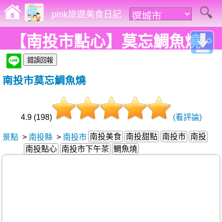
pink旅遊美食日記
【南投市點心】莫忘鯛魚燒。
下午茶新選擇!在員林火紅的鯛
南投市莫忘鯛魚燒
魚燒來到南投市插旗囉!
4.9 (198)
(看評論)
南投美食
南投甜點
南投市
南投
景點
>
南投縣
>
南投市
南投點心
南投市下午茶
鯛魚燒