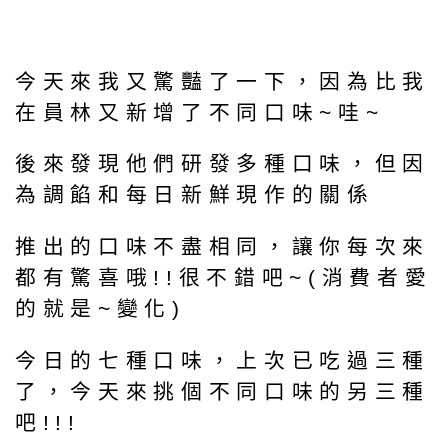
今天來我又驚豔了一下，因為比我
在員林又新增了不同口味~哇~
後來發現他們研發多種口味，但因
為調餡和每日新鮮現作的關係
推出的口味不盡相同，讓你每次來
都有驚喜哦!!很不錯吧~(消費者愛
的就是~變化)
今日的七種口味，上次已吃過三種
了，今天來挑個不同口味的另三種
吧!!!