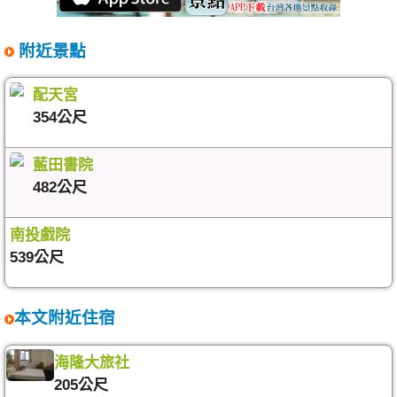
附近景點
配天宮
354公尺
藍田書院
482公尺
南投戲院
539公尺
本文附近住宿
海隆大旅社
205公尺