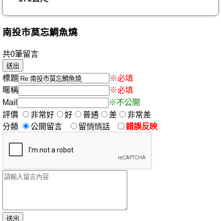
南投市莫忘鯛魚燒
共0筆留言
標題
※必填
暱稱
※必填
Mail
※不公開
評價
非常好
好
普通
差
非常差
分類
公開留言
留悄悄話
錯誤反映