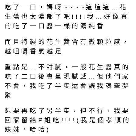
吃了一口，媽呀~~~~這這這…花
生醬也太濃郁了吧!!!!我…好像真
的吃了一口醬一樣的濃純香
而且特製的花生醬含有微顆粒感，
越咀嚼香氣越足
重點是…不甜膩，一般花生醬真的
吃了二口後會呈現膩感…但他們家
不會，我吃了半隻還會讓我魂牽夢
縈
想要再吃了另半隻，但不行，我要
回家留給P姐吃!!!!(我是個孝順的
妹妹，哈哈)