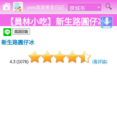
pink旅遊美食日記
【員林小吃】新生路圓仔冰。
在地七十多年冰湯品老店，必
新生路圓仔冰
點招牌圓仔系列，同場加映古
早味杏仁露!
4.3 (1076)
(看評論)