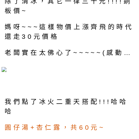
除了清冰，其它一律三十元!!!!銅
板價~
媽呀~~~這樣物價上漲齊飛的時代
還走30元價格
老闆實在太佛心了~~~~~(感動…
我們點了冰火二重天搭配!!!哈哈
哈
圓仔湯+杏仁露，共60元~