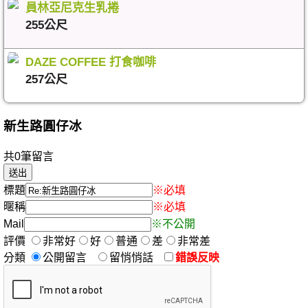
員林亞尼克生乳捲
255公尺
DAZE COFFEE 打食咖啡
257公尺
新生路圓仔冰
共0筆留言
標題
※必填
暱稱
※必填
Mail
※不公開
評價
非常好
好
普通
差
非常差
分類
公開留言
留悄悄話
錯誤反映