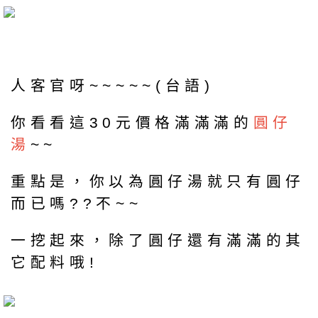
人客官呀~~~~~(台語)
你看看這30元價格滿滿滿的
圓仔
湯
~~
重點是，你以為圓仔湯就只有圓仔
而已嗎??不~~
一挖起來，除了圓仔還有滿滿的其
它配料哦!