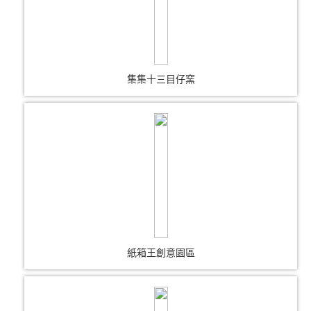
集集十三目仔窯
紙箱王創意園區