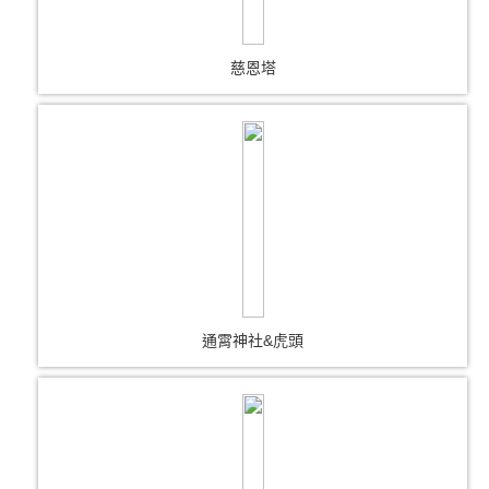
慈恩塔
通霄神社&虎頭