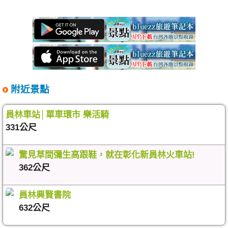
附近景點
員林車站│單車環市 樂活騎
331公尺
驚見草間彌生高跟鞋，就在彰化新員林火車站!
362公尺
員林興賢書院
632公尺