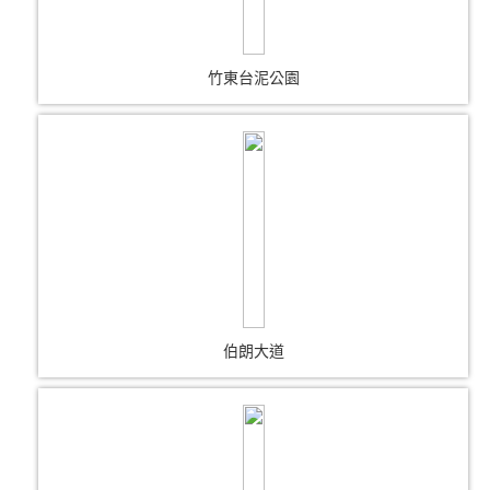
竹東台泥公園
伯朗大道