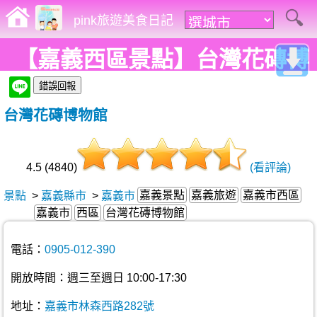
pink旅遊美食日記
【嘉義西區景點】台灣花磚博
物館。絕美花磚綻放古厝之
台灣花磚博物館
美，超有歷史文化的老宅，必
訪!
4.5 (4840)
(看評論)
嘉義景點
嘉義旅遊
嘉義市西區
景點
>
嘉義縣市
>
嘉義市
嘉義市
西區
台灣花磚博物館
電話：
0905-012-390
開放時間：週三至週日 10:00-17:30
地址：
嘉義市林森西路282號