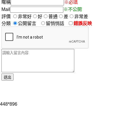
暱稱
※必填
Mail
※不公開
評價
非常好
好
普通
差
非常差
分類
公開留言
留悄悄話
錯誤反映
448*896