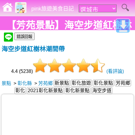
pink旅遊美食日記
【芳苑景點】海空步道紅樹林
潮間帶。2021彰化新亮點，豐
海空步道紅樹林潮間帶
富生態印入眼簾，親子同遊好
地方!
4.4 (5238)
(看評論)
新景點
彰化旅遊
彰化景點
芳苑鄉
景點
>
彰化縣
>
芳苑鄉
彰化
2021彰化新景點
彰化新景點
海空步道