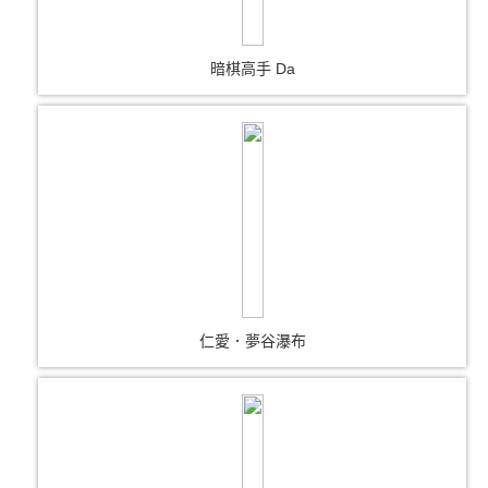
暗棋高手 Da
仁愛．夢谷瀑布