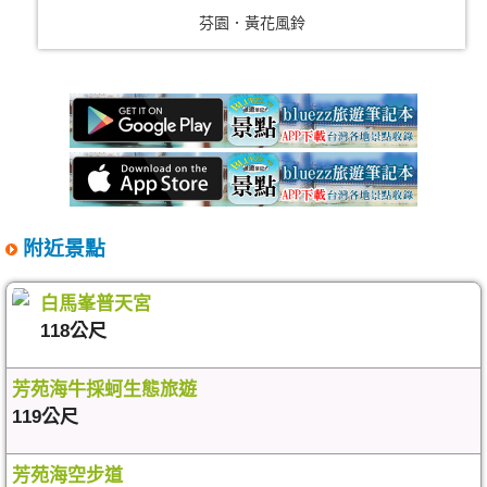
芬園．黃花風鈴
附近景點
白馬峯普天宮
118公尺
芳苑海牛採蚵生態旅遊
119公尺
芳苑海空步道