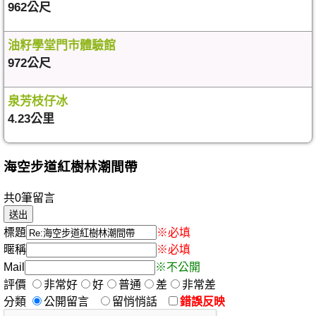
962公尺
油籽學堂門市體驗館
972公尺
泉芳枝仔冰
4.23公里
海空步道紅樹林潮間帶
共0筆留言
標題
※必填
暱稱
※必填
Mail
※不公開
評價
非常好
好
普通
差
非常差
分類
公開留言
留悄悄話
錯誤反映