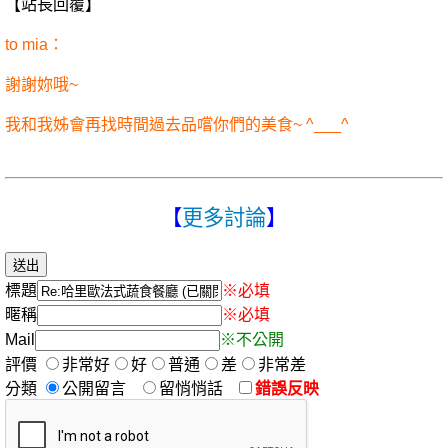
【站長回覆】
to mia：
謝謝妳哦~
我和我姊會再找時間過去品嚐你們的美食~ ^___^
【
更多討論
】
標題
※必填
暱稱
※必填
Mail
※不公開
評價
非常好
好
普通
差
非常差
分類
公開留言
留悄悄話
錯誤反映