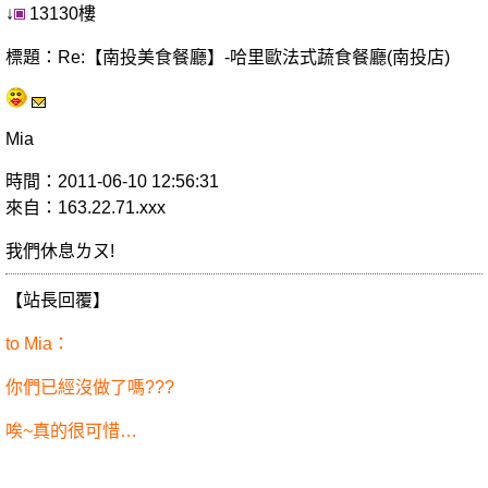
↓
13130樓
標題：Re:【南投美食餐廳】-哈里歐法式蔬食餐廳(南投店)
Mia
時間：2011-06-10 12:56:31
來自：163.22.71.xxx
我們休息ㄌㄡ!
【站長回覆】
to Mia：
你們已經沒做了嗎???
唉~真的很可惜…