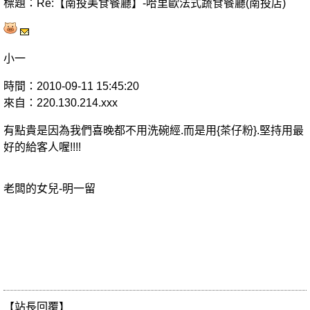
標題：Re:【南投美食餐廳】-哈里歐法式蔬食餐廳(南投店)
小一
時間：2010-09-11 15:45:20
來自：220.130.214.xxx
有點貴是因為我們喜晚都不用洗碗經.而是用{茶仔粉}.堅持用最
好的給客人喔!!!!
老闆的女兒-明一留
【站長回覆】