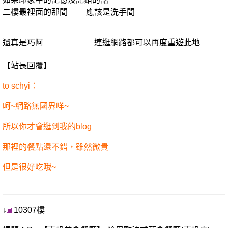
二樓最裡面的那間 應該是洗手間
還真是巧阿 連逛網路都可以再度重遊此地
【站長回覆】
to schyi：
呵~網路無國界咩~
所以你才會逛到我的blog
那裡的餐點還不錯，雖然微貴
但是很好吃哦~
↓
10307樓