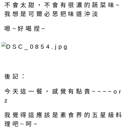
不會太甜，不會有很濃的蔬菜味~
我想是可爾必思把味道沖淡
嗯~好喝捏~
後記：
今天這一餐，感覺有點貴~~~~or
z
我覺得這應該是素食界的五星級料
理吧~呵~