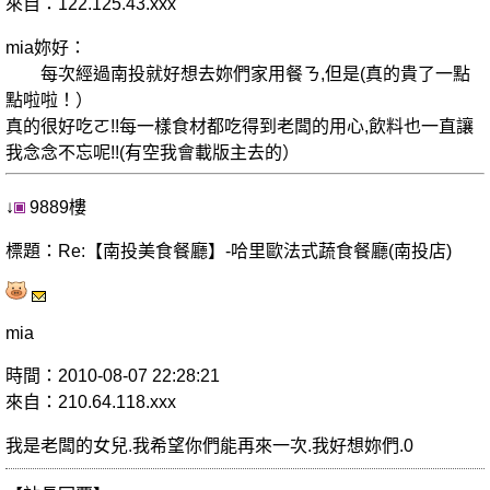
來自：122.125.43.xxx
mia妳好：
每次經過南投就好想去妳們家用餐ㄋ,但是(真的貴了一點
點啦啦！）
真的很好吃ㄛ!!每一樣食材都吃得到老闆的用心,飲料也一直讓
我念念不忘呢!!(有空我會載版主去的）
↓
9889樓
標題：Re:【南投美食餐廳】-哈里歐法式蔬食餐廳(南投店)
mia
時間：2010-08-07 22:28:21
來自：210.64.118.xxx
我是老闆的女兒.我希望你們能再來一次.我好想妳們.0