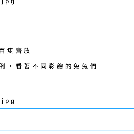
百隻齊放
例，看著不同彩繪的兔兔們