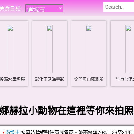
遊美食日記
投濁水車埕鐵
彰化田尾海豐彩
金門馬山觀測所
竹東台泥
赫拉小動物在這裡等你來拍照!! 活
南投市
:多雲時陰短暫陣雨或雷雨。降雨機率70%。26至31度