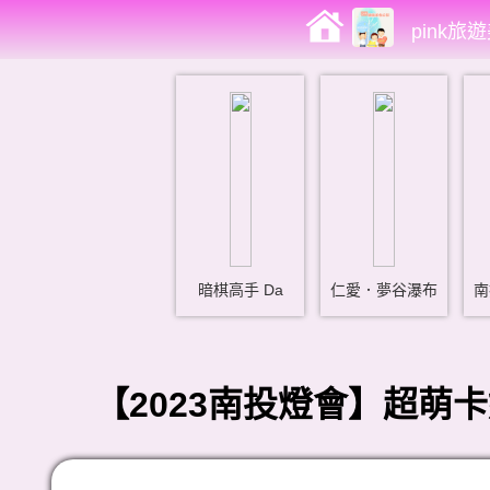
pink旅
暗棋高手 Da
仁愛．夢谷瀑布
南
【2023南投燈會】超萌卡娜