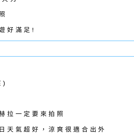
照
遊好滿足!
)
赫拉一定要來拍照
日天氣超好，涼爽很適合出外