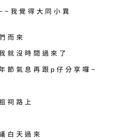
~~我覺得大同小異
們而來
我就沒時間過來了
年節氣息再跟p仔分享囉~
祖祠路上
議白天過來