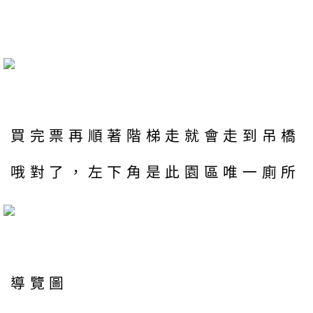
買完票再順著階梯走就會走到吊橋
哦對了，左下角是此園區唯一廁所
導覽圖