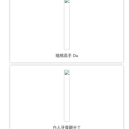
暗棋高手 Da
白人牙膏觀光工