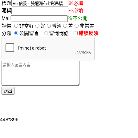
標題
※必填
暱稱
※必填
Mail
※不公開
評價
非常好
好
普通
差
非常差
分類
公開留言
留悄悄話
錯誤反映
448*896