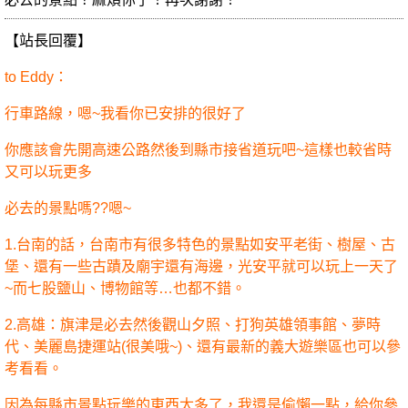
【站長回覆】
to Eddy：
行車路線，嗯~我看你已安排的很好了
你應該會先開高速公路然後到縣市接省道玩吧~這樣也較省時
又可以玩更多
必去的景點嗎??嗯~
1.台南的話，台南市有很多特色的景點如安平老街、樹屋、古
堡、還有一些古蹟及廟宇還有海邊，光安平就可以玩上一天了
~而七股鹽山、博物館等…也都不錯。
2.高雄：旗津是必去然後觀山夕照、打狗英雄領事館、夢時
代、美麗島捷運站(很美哦~)、還有最新的義大遊樂區也可以參
考看看。
因為每縣市景點玩樂的東西太多了，我還是偷懶一點，給你參