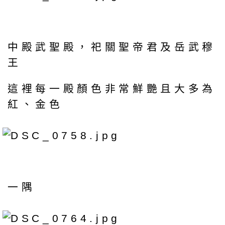
中殿武聖殿，祀關聖帝君及岳武穆
王
這裡每一殿顏色非常鮮艷且大多為
紅、金色
一隅