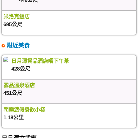
440公尺
米洛克飯店
695公尺
附近美食
日月潭雲品酒店嚐下午茶
428公尺
雲品溫泉酒店
451公尺
朝霧渡假餐飲小棧
1.18公里