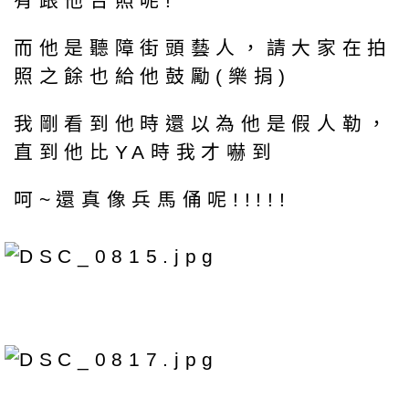
有跟他合照呢!
而他是聽障街頭藝人，請大家在拍
照之餘也給他鼓勵(樂捐)
我剛看到他時還以為他是假人勒，
直到他比YA時我才嚇到
呵~還真像兵馬俑呢!!!!!