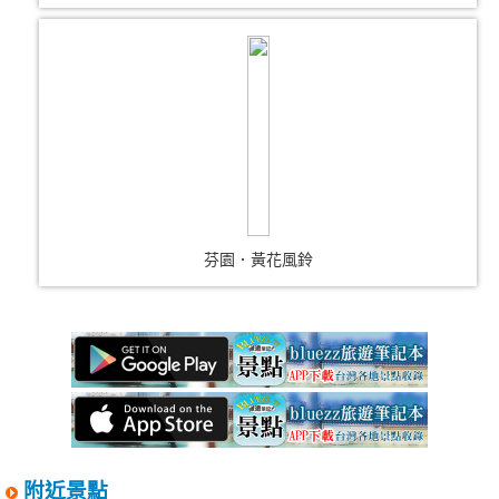
芬園．黃花風鈴
附近景點