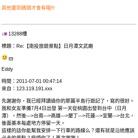
其他要到碼頭才會有哦!!!
↓
13288樓
標題：Re:【南投旅遊景點】日月潭文武廟
Eddy
時間：2011-07-01 00:47:14
來自：123.119.191.xxx
先謝謝你，我已經拜讀過你的那篇半島行遊記了，寫的很好。
我和女友準備7月4日出發 第一天從桃園出發到台中（日月
潭），然後--->台南--->高雄--->墾丁--->花蓮--->宜蘭--->台北，
後面基本每處地方停留一天。
這樣的話你能幫我安排一下行車的路線么？還有就是沿途應該
必去的景點？麻煩你了！再次謝謝！