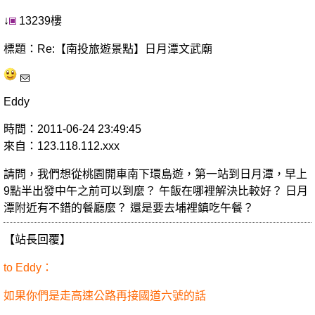
↓
13239樓
標題：Re:【南投旅遊景點】日月潭文武廟
Eddy
時間：2011-06-24 23:49:45
來自：123.118.112.xxx
請問，我們想從桃園開車南下環島遊，第一站到日月潭，早上
9點半出發中午之前可以到麼？ 午飯在哪裡解決比較好？ 日月
潭附近有不錯的餐廳麼？ 還是要去埔裡鎮吃午餐？
【站長回覆】
to Eddy：
如果你們是走高速公路再接國道六號的話