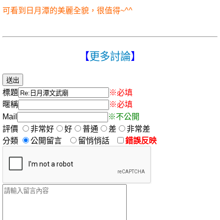
可看到日月潭的美麗全貌，很值得~^^
【
更多討論
】
標題
※必填
暱稱
※必填
Mail
※不公開
評價
非常好
好
普通
差
非常差
分類
公開留言
留悄悄話
錯誤反映