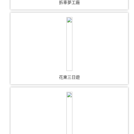
拆車夢工廠
花東三日遊