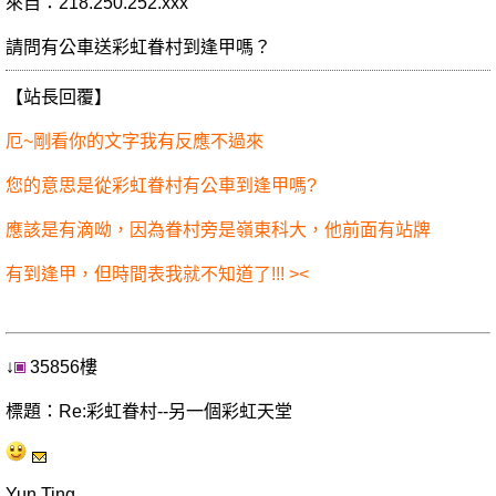
來自：218.250.252.xxx
請問有公車送彩虹眷村到逢甲嗎？
【站長回覆】
厄~剛看你的文字我有反應不過來
您的意思是從彩虹眷村有公車到逢甲嗎?
應該是有滴呦，因為眷村旁是嶺東科大，他前面有站牌
有到逢甲，但時間表我就不知道了!!! ><
↓
35856樓
標題：Re:彩虹眷村--另一個彩虹天堂
Yun Ting