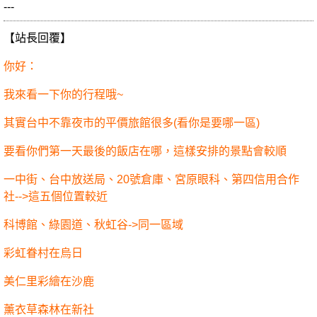
---
【站長回覆】
你好：
我來看一下你的行程哦~
其實台中不靠夜市的平價旅館很多(看你是要哪一區)
要看你們第一天最後的飯店在哪，這樣安排的景點會較順
一中街、台中放送局、20號倉庫、宮原眼科、第四信用合作
社-->這五個位置較近
科博館、綠園道、秋虹谷->同一區域
彩虹眷村在烏日
美仁里彩繪在沙鹿
薰衣草森林在新社