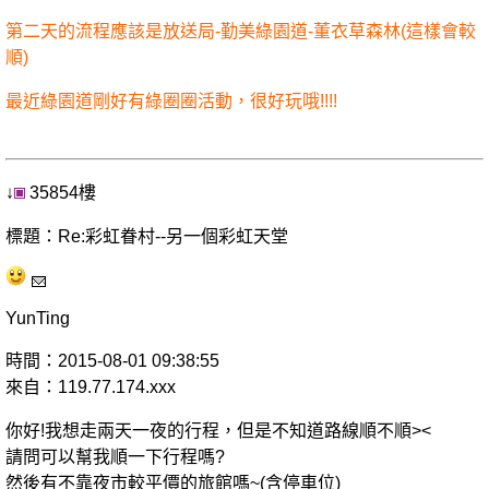
第二天的流程應該是放送局-勤美綠園道-董衣草森林(這樣會較
順)
最近綠園道剛好有綠圈圈活動，很好玩哦!!!!
↓
35854樓
標題：Re:彩虹眷村--另一個彩虹天堂
YunTing
時間：2015-08-01 09:38:55
來自：119.77.174.xxx
你好!我想走兩天一夜的行程，但是不知道路線順不順><
請問可以幫我順一下行程嗎?
然後有不靠夜市較平價的旅館嗎~(含停車位)