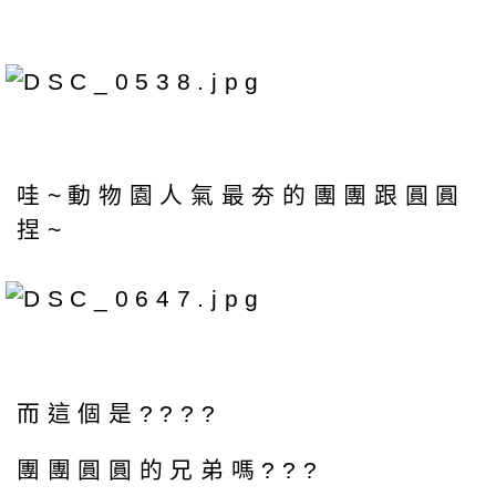
哇~動物園人氣最夯的團團跟圓圓
捏~
而這個是????
團團圓圓的兄弟嗎???