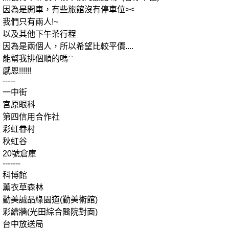
因為是開車，有些旅館沒有停車位><
我們只有兩人!~
以及其他下午茶行程
因為是兩個人，所以希望比較平價....
能幫我排個順的嗎ˊˋ
感恩!!!!!!
-----
一中街
宮原眼科
第四信用合作社
彩虹眷村
秋虹谷
20號倉庫
-------
科博館
薰衣草森林
勤美誠品綠園道(勤美術館)
彩繪牆(光田綜合醫院對面)
台中放送局