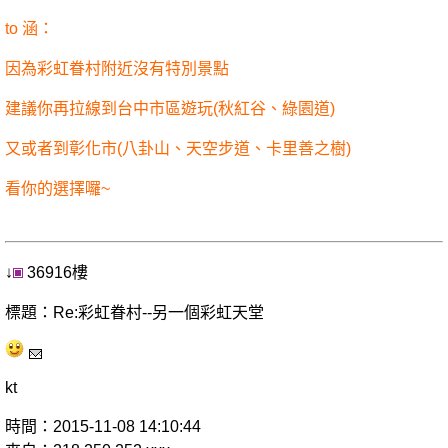
to 涵：
因為彩虹眷村附近沒有特別景點
建議你再拉線到台中市區遊玩(秋紅谷、綠園道)
又或者到彰化市(八卦山、天空步道、卡里善之樹)
看你的選擇囉~
↓
36916樓
標題：Re:彩虹眷村--另一個彩虹天堂
kt
時間：2015-11-08 14:10:44