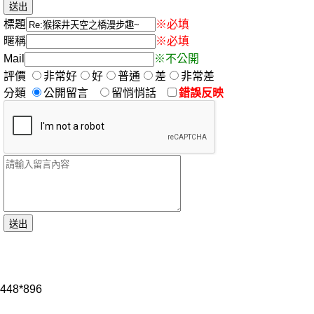
標題
※必填
暱稱
※必填
Mail
※不公開
評價
非常好
好
普通
差
非常差
分類
公開留言
留悄悄話
錯誤反映
448*896