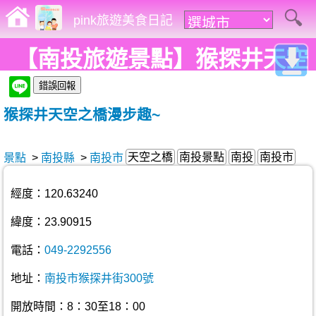
pink旅遊美食日記
【南投旅遊景點】猴探井天空
之橋漫步趣~
猴探井天空之橋漫步趣~
天空之橋
南投景點
南投
南投市
景點
>
南投縣
>
南投市
經度：120.63240
緯度：23.90915
電話：
049-2292556
地址：
南投市猴探井街300號
開放時間：8：30至18：00