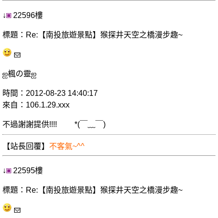
↓
22596樓
標題：Re:【南投旅遊景點】猴探井天空之橋漫步趣~
ஐ楓の靈ஐ
時間：2012-08-23 14:40:17
來自：106.1.29.xxx
不過謝謝提供!!!! *(￣﹏￣)
【站長回覆】
不客氣~^^
↓
22595樓
標題：Re:【南投旅遊景點】猴探井天空之橋漫步趣~