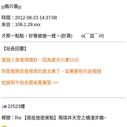
ஐ楓の靈ஐ
時間：2012-08-23 14:37:08
來自：106.1.29.xxx
才那一點點，好像被搶一樣。(好貴) o(￣皿￣///)
【站長回覆】
我個人是覺得還好，因為當天只要10元
到是我朋友覺得真的是太貴了，如果要他花這個錢
他說到不如去國家風景區~><
↓
22523樓
標題：Re:【南投旅遊景點】猴探井天空之橋漫步趣~