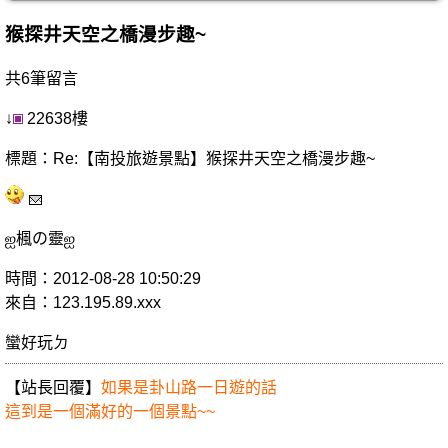
猴探井天空之橋漫步趣~
共6筆留言
↓
22638樓
標題：Re:【南投旅遊景點】猴探井天空之橋漫步趣~
ஐ楓の靈ஐ
時間：2012-08-28 10:50:29
來自：123.195.89.xxx
蠻好玩ㄉ
【站長回覆】
如果是卦山路一日遊的話
這到是一個滿好的一個景點~~