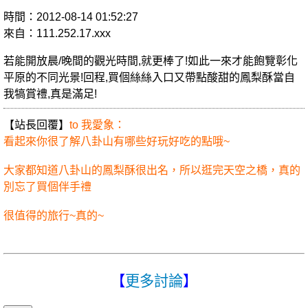
時間：2012-08-14 01:52:27
來自：111.252.17.xxx
若能開放晨/晚間的觀光時間,就更棒了!如此一來才能飽覽彰化
平原的不同光景!回程,買個絲絲入口又帶點酸甜的鳳梨酥當自
我犒賞禮,真是滿足!
【站長回覆】
to 我愛象：
看起來你很了解八卦山有哪些好玩好吃的點哦~
大家都知道八卦山的鳳梨酥很出名，所以逛完天空之橋，真的
別忘了買個伴手禮
很值得的旅行~真的~
【
更多討論
】