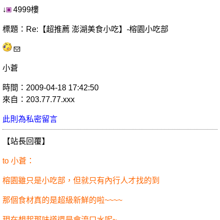
↓
4999樓
標題：Re:【超推薦 澎湖美食小吃】-榕園小吃部
小蒼
時間：2009-04-18 17:42:50
來自：203.77.77.xxx
此則為私密留言
【站長回覆】
to 小蒼：
榕園雖只是小吃部，但就只有內行人才找的到
那個食材真的是超級新鮮的啦~~~~
現在想起那味道還是會流口水呢~