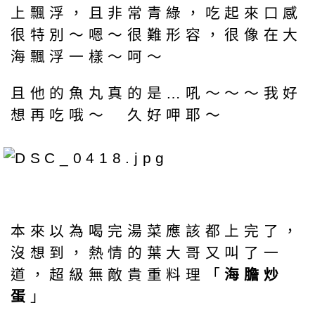
上飄浮，且非常青綠，吃起來口感
很特別～嗯～很難形容，很像在大
海飄浮一樣～呵～
且他的魚丸真的是…吼～～～我好
想再吃哦～ 久好呷耶～
本來以為喝完湯菜應該都上完了，
沒想到，熱情的葉大哥又叫了一
道，超級無敵貴重料理「
海膽炒
蛋
」