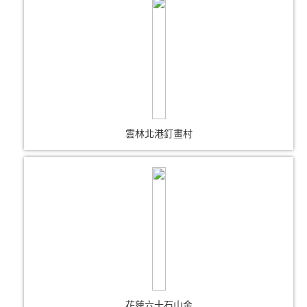
雲林北港釘畫村
花蓮六十石山金