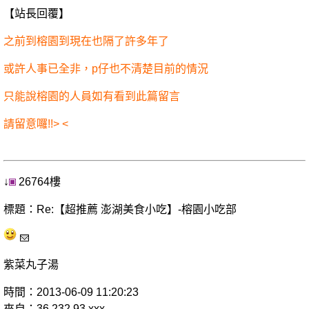
【站長回覆】
之前到榕園到現在也隔了許多年了
或許人事已全非，p仔也不清楚目前的情況
只能說榕園的人員如有看到此篇留言
請留意囉!!> <
↓
26764樓
標題：Re:【超推薦 澎湖美食小吃】-榕園小吃部
紫菜丸子湯
時間：2013-06-09 11:20:23
來自：36.232.93.xxx