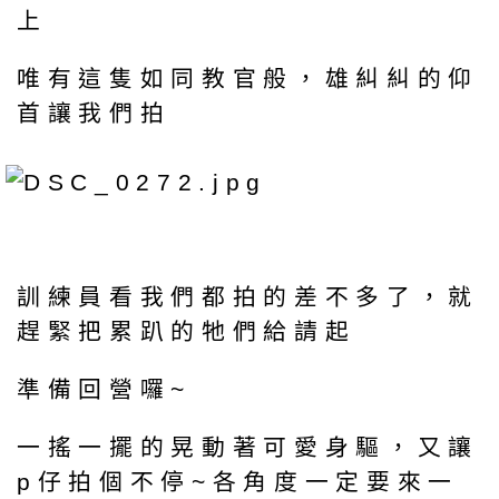
上
唯有這隻如同教官般，雄糾糾的仰
首讓我們拍
訓練員看我們都拍的差不多了，就
趕緊把累趴的牠們給請起
準備回營囉~
一搖一擺的晃動著可愛身驅，又讓
p仔拍個不停~各角度一定要來一