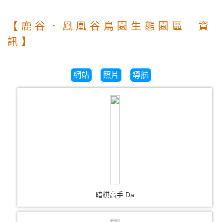
【鹿谷．鳳凰谷鳥園生態園區 資
訊】
網站
照片
導航
暗棋高手 Da