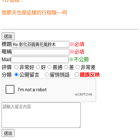
TO 如妹：
我那天也是這樣的行程哦~~呵
標題
※必填
暱稱
※必填
Mail
※不公開
評價
非常好
好
普通
差
非常差
分類
公開留言
留悄悄話
錯誤反映