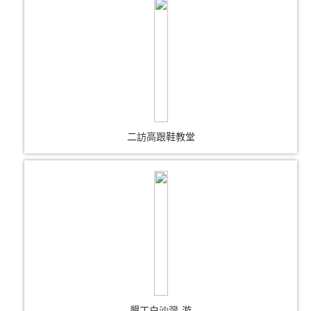
二訪高跟鞋教堂
墾丁白沙灣-游