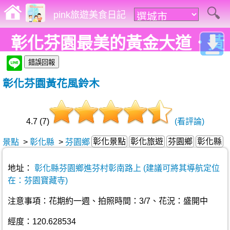
pink旅遊美食日記
彰化芬園最美的黃金大道．黃
花風鈴木盛開ing
彰化芬園黃花風鈴木
4.7 (7)
(看評論)
彰化景點
彰化旅遊
芬園鄉
彰化縣
景點
>
彰化縣
>
芬園鄉
地址：
彰化縣芬園鄉進芬村彰南路上 (建議可將其導航定位
在：芬園寶藏寺)
注意事項：花期約一週、拍照時間：3/7、花況：盛開中
經度：120.628534