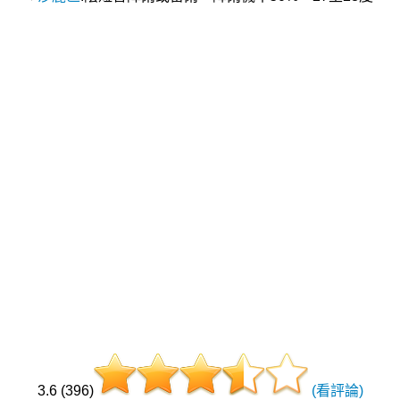
3.6 (396)
(看評論)