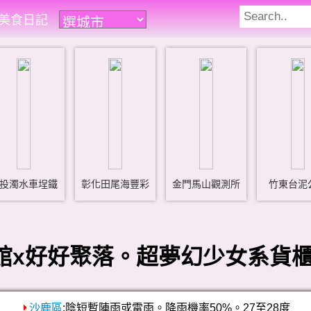
遊美食日記
投濁水車埕鐵
彰化田尾海豐彩
金門馬山觀測所
竹東台泥
館x好好聚落。超夢幻少女系貨櫃
沙鹿區
:陰短暫陣雨或雷雨。降雨機率50%。27至28度