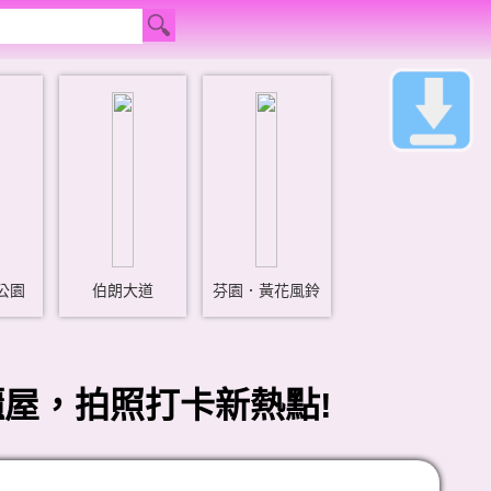
公園
伯朗大道
芬園．黃花風鈴
屋，拍照打卡新熱點!