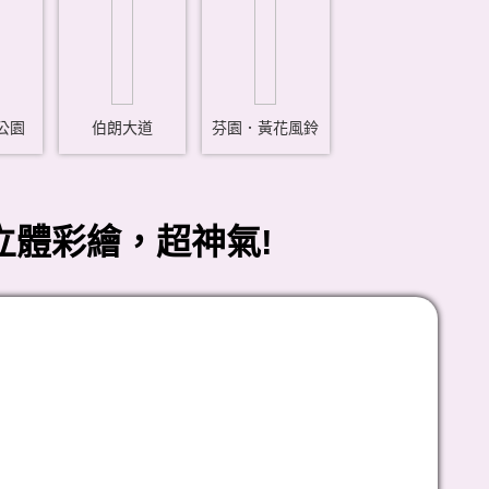
公園
伯朗大道
芬園．黃花風鈴
立體彩繪，超神氣!