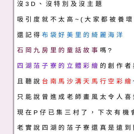
沒3D、沒特別及沒主題
吸引度就不太高~(大家都被養壞
還記得
布袋好美里的綺麗海洋
石岡九房里的童話故事
嗎?
四湖萡子寮的立體彩繪
的創作者
且聽說
台南馬沙溝天馬行空彩繪
只能說曾進成老師畫風太令人喜
現在P仔已集三村了，下次有機會
老實說四湖的萡子寮還真是遠到