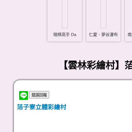
暗棋高手 Da
仁愛．夢谷瀑布
南
【雲林彩繪村】萡
萡子寮立體彩繪村