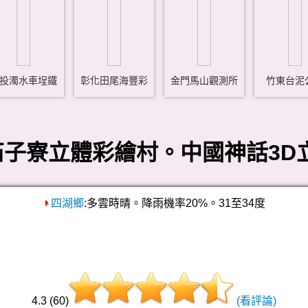
投濁水車埕鐵
彰化田尾海豐彩
金門馬山觀測所
竹東台泥
子寮立體彩繪村。中國神話3D
四湖鄉
:多雲時晴。降雨機率20%。31至34度
4.3 (60)
(看評論)