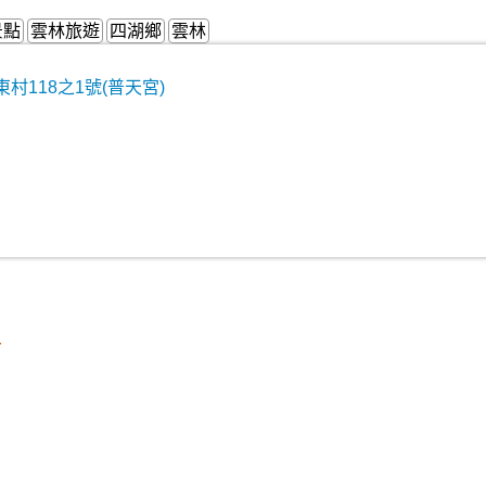
景點
雲林旅遊
四湖鄉
雲林
村118之1號(普天宮)
村