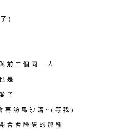
了)
與前二個同一人
也是
愛了
再訪馬沙溝~(等我)
開會會睡覺的那種