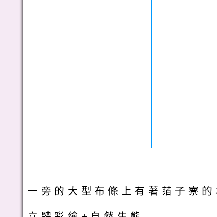
一旁的大型布條上有著萡子寮的
立體彩繪+自然生態