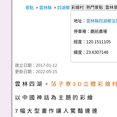
彩繪村
熱門景點
雲林
景點
>
雲林縣
>
四湖鄉
地址：
雲林縣四湖鄉萡東
停車場：廟前廣場
經度：120.1511105
緯度：23.6307146
建立日期：2017-01-12
更新日期：2022-05-15
雲林四湖。
萡子寮3D立體彩繪
以中國神話為主題的彩繪
7幅大型畫作讓人驚豔連連