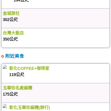
194公尺
金城旅社
302公尺
台灣大飯店
350公尺
附近美食
彰化COFFEE+咖啡家
119公尺
玉華珍名產麻糬
175公尺
彰化玉華珍麻糬(餅行)