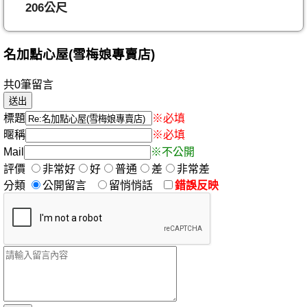
206公尺
名加點心屋(雪梅娘專賣店)
共0筆留言
標題
※必填
暱稱
※必填
Mail
※不公開
評價
非常好
好
普通
差
非常差
分類
公開留言
留悄悄話
錯誤反映