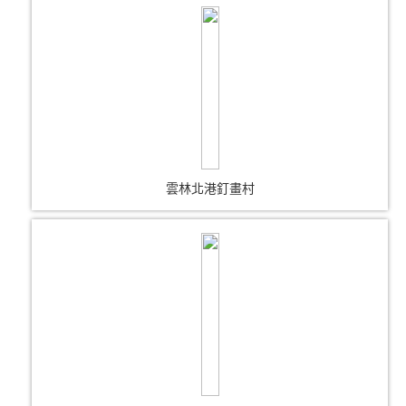
雲林北港釘畫村