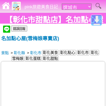
pink旅遊美食日記
【彰化市甜點店】名加點心屋
(雪梅娘專賣店)。多種口味雪梅
名加點心屋(雪梅娘專賣店)
娘、蛋糕、餅乾等選擇，平價
又甜蜜的滋味超推薦!
彰化美食
彰化點心
彰化市
彰化
景點
>
彰化縣
>
彰化市
雪梅娘
彰化蛋糕
彰化甜點