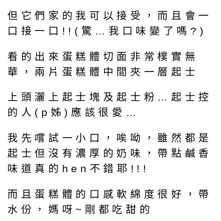
但它們家的我可以接受，而且會一
口接一口!!(驚…我口味變了嗎?)
看的出來蛋糕體切面非常樸實無
華，兩片蛋糕體中間夾一層起士
上頭灑上起士塊及起士粉…起士控
的人(p姊)應該很愛…
我先嚐試一小口，唉呦，雖然都是
起士但沒有濃厚的奶味，帶點鹹香
味道真的hen不錯耶!!!
而且蛋糕體的口感軟綿度很好，帶
水份，媽呀~剛都吃甜的