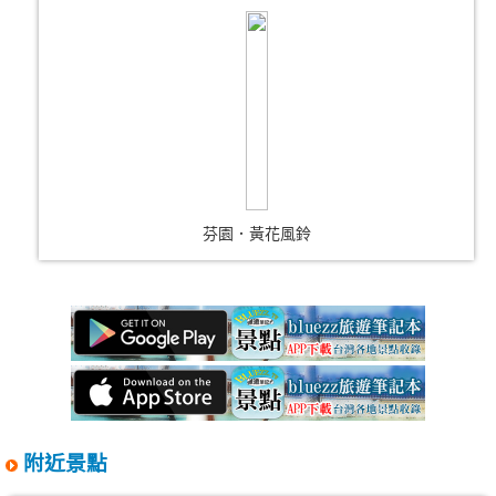
芬園．黃花風鈴
附近景點