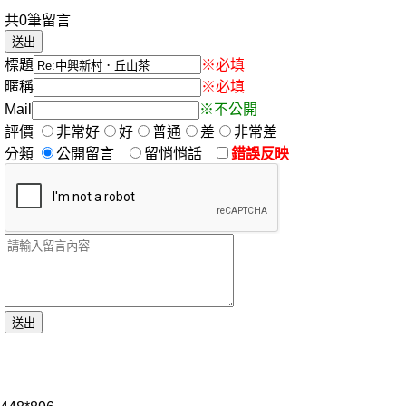
共0筆留言
標題
※必填
暱稱
※必填
Mail
※不公開
評價
非常好
好
普通
差
非常差
分類
公開留言
留悄悄話
錯誤反映