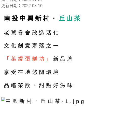
更新日期：2022-08-10
南投中興新村．
丘山茶
老舊眷舍改造活化
文化創意聚落之一
「萊緹蛋糕坊」
新品牌
享受在地悠閒環境
品嚐茶飲、甜點好滋味!