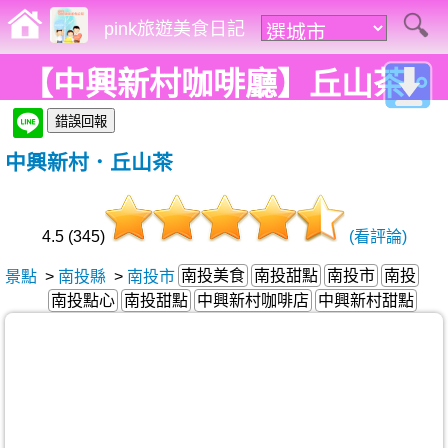
pink旅遊美食日記
【中興新村咖啡廳】丘山茶。
中興新村文創新聚落，愜意放
中興新村．丘山茶
空就該來杯丘之茶享受這一刻!
4.5 (345)
(看評論)
南投美食
南投甜點
南投市
南投
景點
>
南投縣
>
南投市
南投點心
南投甜點
中興新村咖啡店
中興新村甜點