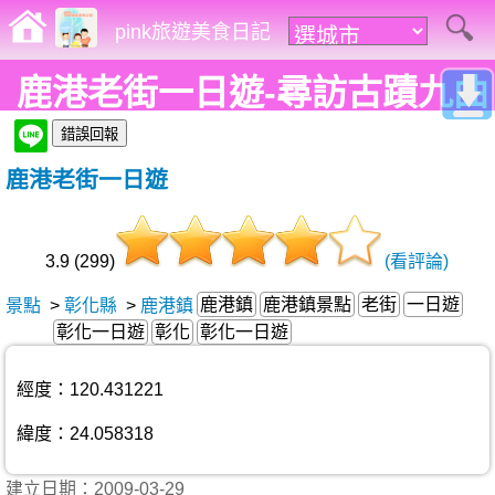
pink旅遊美食日記
鹿港老街一日遊-尋訪古蹟九曲
巷、意樓、摸乳巷~
鹿港老街一日遊
3.9 (299)
(看評論)
鹿港鎮
鹿港鎮景點
老街
一日遊
景點
>
彰化縣
>
鹿港鎮
彰化一日遊
彰化
彰化一日遊
經度：120.431221
緯度：24.058318
建立日期：2009-03-29