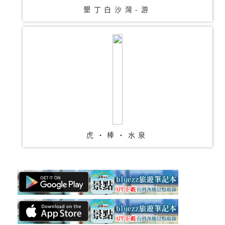
墾丁白沙灣-游
虎‧棒‧水泉