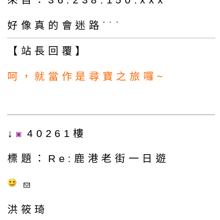
好像真的會迷路˙˙˙
【站長回覆】
呵，就當作是尋寶之旅囉~
↓
40261樓
標題：Re:鹿港老街一日遊
洪筱琦