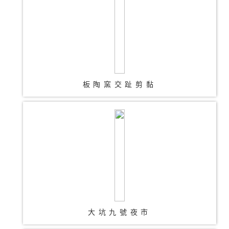
板陶窯交趾剪黏
大坑九號夜市