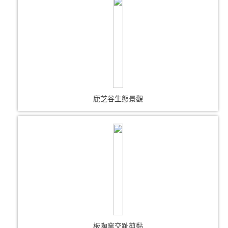
鹿芝谷生態景觀
板陶窯交趾剪黏