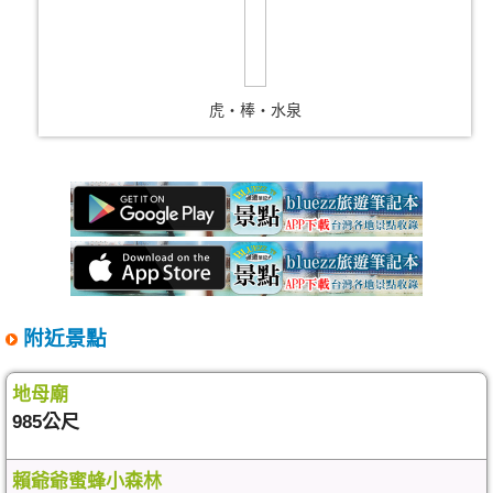
虎‧棒‧水泉
附近景點
地母廟
985公尺
賴爺爺蜜蜂小森林