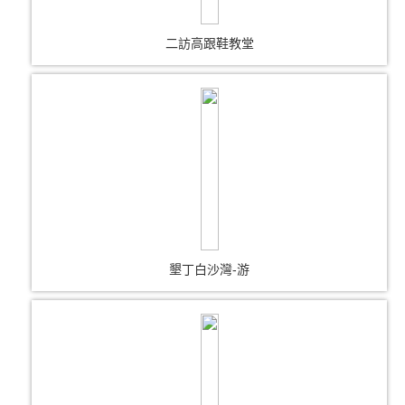
二訪高跟鞋教堂
墾丁白沙灣-游