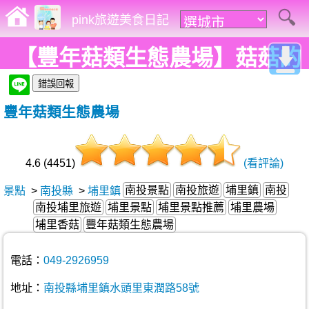
pink旅遊美食日記
【豐年菇類生態農場】菇菇的
一生~~解說、種菇、採菇、買
豐年菇類生態農場
菇有趣行程快來體驗!
4.6 (4451)
(看評論)
南投景點
南投旅遊
埔里鎮
南投
景點
>
南投縣
>
埔里鎮
南投埔里旅遊
埔里景點
埔里景點推薦
埔里農場
埔里香菇
豐年菇類生態農場
電話：
049-2926959
地址：
南投縣埔里鎮水頭里東潤路58號