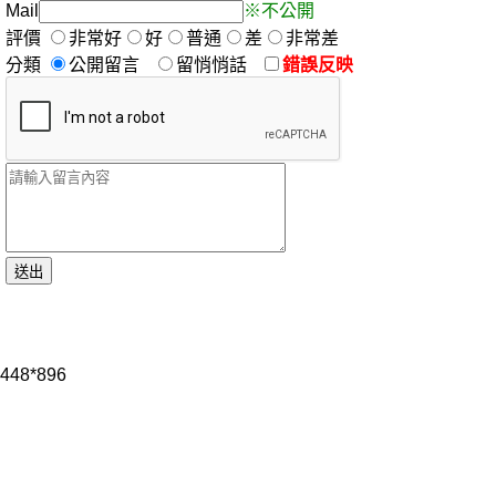
Mail
※不公開
評價
非常好
好
普通
差
非常差
分類
公開留言
留悄悄話
錯誤反映
448*896