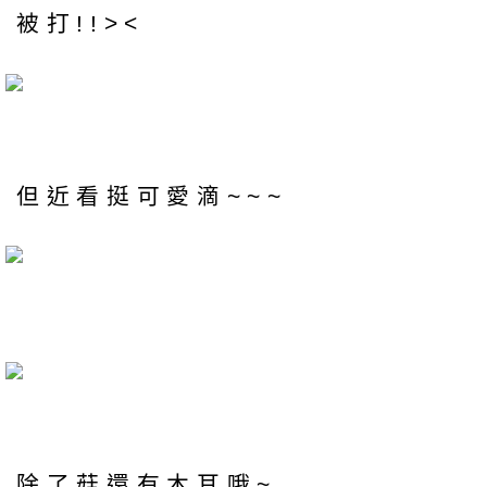
被打!!><
但近看挺可愛滴~~~
除了菇還有木耳哦~