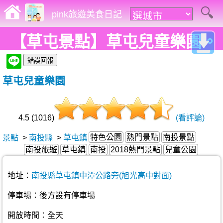
pink旅遊美食日記
【草屯景點】草屯兒童樂園。
摩天輪、彩色球池、馬車等好
草屯兒童樂園
玩設施讓小朋友玩翻天!
4.5 (1016)
(看評論)
特色公園
熱門景點
南投景點
景點
>
南投縣
>
草屯鎮
南投旅遊
草屯鎮
南投
2018熱門景點
兒童公園
地址：
南投縣草屯鎮中潭公路旁(旭光高中對面)
停車場：後方設有停車場
開放時間：全天